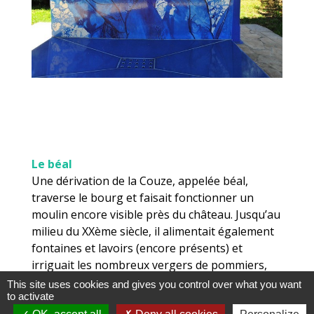
Le béal
Une dérivation de la Couze, appelée béal,
traverse le bourg et faisait fonctionner un
moulin encore visible près du château. Jusqu’au
milieu du XXème siècle, il alimentait également
fontaines et lavoirs (encore présents) et
irriguait les nombreux vergers de pommiers,
aujourd’hui disparus, dont les fruits étaient
This site uses cookies and gives you control over what you want
to activate
exportés par wagons entiers de la gare du