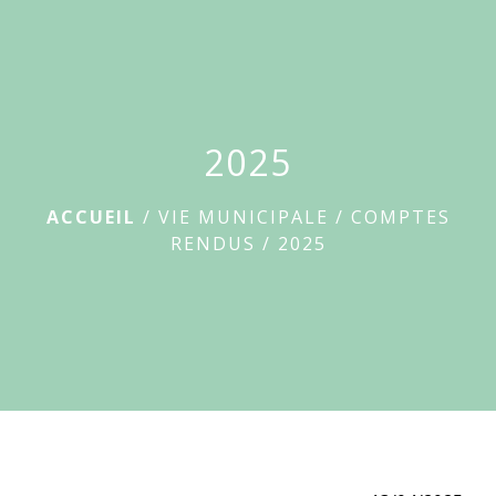
Le
Breuil-
menu
sur-
Couze
2025
ACCUEIL
/
VIE MUNICIPALE
/
COMPTES
RENDUS
/
2025