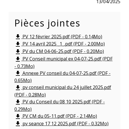
13/04/2025
Pièces jointes
PV 12 février 2025.pdf (PDF - 0.14Mo)
file_download
PV 14 avril 2025 _1_.pdf (PDF - 2.00Mo)
file_download
PV du CM 04-06-25.pdf (PDF - 0.20Mo)
file_download
PV Conseil municipal ex 04-07-25.pdf (PDF
file_download
- 0.73Mo)
Annexe PV conseil du 04-07-25.pdf (PDF -
file_download
0.65Mo)
pv conseil municipal du 24 juillet 2025.pdf
file_download
(PDF - 0.28Mo)
PV du Conseil du 08 10 2025.pdf (PDF -
file_download
0.29Mo)
PV CM du 05-11.pdf (PDF - 2.14Mo)
file_download
pv seance 17 12 2025.pdf (PDF - 0.32Mo)
file_download